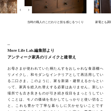
当時の職人のこだわりと技を感じるつくり
家電とも調
More Life Lab.編集部より
アンティーク家具のリメイクと建替え
お母さまが使われていた桐たんすをおしゃれな食器棚へ
リメイクし、和モダンなインテリアとして再活用してい
る二口さま。このように、家を新築・建替えるからとい
って、家具を総入れ替えする必要はありません。新しい
場所でも古き良きものが引き続き役目をまっとうしてい
くことは、モノの価値を生かしてしっかりと使い切るこ
と。これも豊かで丁寧な暮らしに欠かせないことです