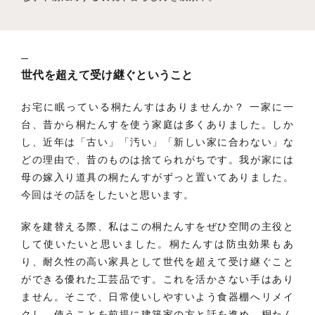
世代を超えて受け継ぐということ
お宅に眠っている桐たんすはありませんか？ 一家に一
台、昔から桐たんすを使う家庭は多くありました。しか
し、近年は「古い」「汚い」「新しい家に合わない」な
どの理由で、昔のものは捨てられがちです。我が家には
母の嫁入り道具の桐たんすがずっと置いてありました。
今回はその話をしたいと思います。
家を建替える際、私はこの桐たんすをぜひ空間の主役と
して使いたいと思いました。桐たんすは防虫効果もあ
り、耐久性の高い家具として世代を超えて受け継ぐこと
ができる優れた工芸品です。これを活かさない手はあり
ません。そこで、日常使いしやすいよう食器棚へリメイ
クし、使うことを前提に建築家の方と話を進め、桐たん