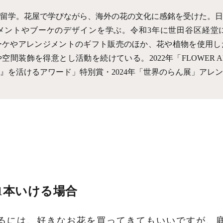
に留学。花屋で学びながら、海外の花の文化に感銘を受けた。
メントやブーケのデザインを学ぶ。令和3年に世田谷区経堂
をopen。ブーケやアレンジメントのギフト販売のほか、花や植物を使
装飾を得意とし活動を続けている。2022年「FLOWER ARTIST 
『街』を活けるアワード」特別賞・2024年「世界のらん展」アレ
1本いける場合
るには、好きなお花を買ってきてもいいですが、