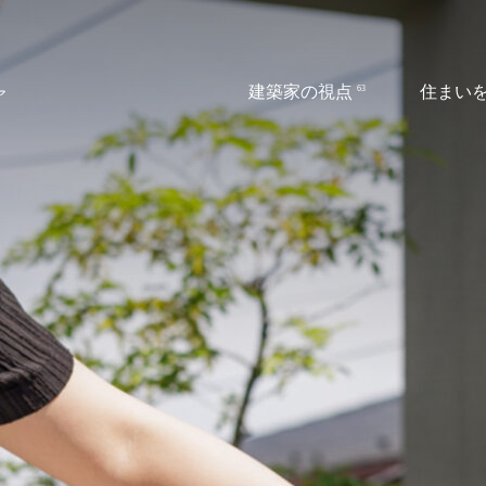
建築家の視点
住まい
63
ア