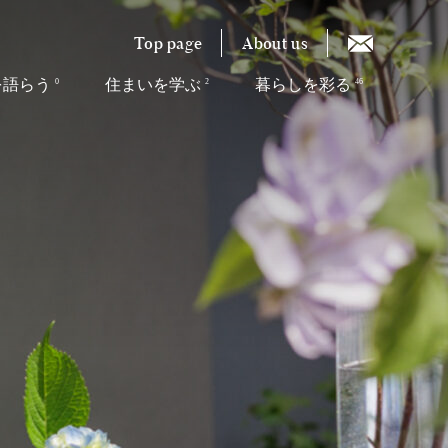
Top page
About us
を語らう
住まいを学ぶ
暮らしを彩る
0
2
46